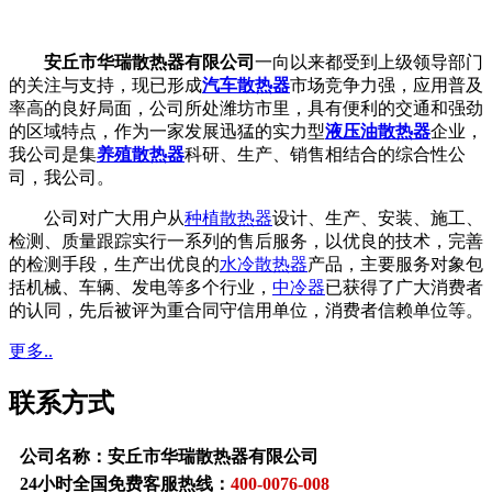
安丘市华瑞散热器有限公司
一向以来都受到上级领导部门
的关注与支持，现已形成
汽车散热器
市场竞争力强，应用普及
率高的良好局面，公司所处潍坊市里，具有便利的交通和强劲
的区域特点，作为一家发展迅猛的实力型
液压油散热器
企业，
我公司是集
养殖散热器
科研、生产、销售相结合的综合性公
司，我公司。
公司对广大用户从
种植散热器
设计、生产、安装、施工、
检测、质量跟踪实行一系列的售后服务，以优良的技术，完善
的检测手段，生产出优良的
水冷散热器
产品，主要服务对象包
括机械、车辆、发电等多个行业，
中冷器
已获得了广大消费者
的认同，先后被评为重合同守信用单位，消费者信赖单位等。
更多..
联系方式
公司名称：安丘市华瑞散热器有限公司
24小时全国免费客服热线：
400-0076-008