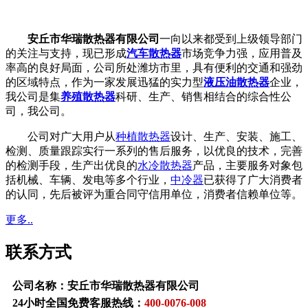
安丘市华瑞散热器有限公司
一向以来都受到上级领导部门
的关注与支持，现已形成
汽车散热器
市场竞争力强，应用普及
率高的良好局面，公司所处潍坊市里，具有便利的交通和强劲
的区域特点，作为一家发展迅猛的实力型
液压油散热器
企业，
我公司是集
养殖散热器
科研、生产、销售相结合的综合性公
司，我公司。
公司对广大用户从
种植散热器
设计、生产、安装、施工、
检测、质量跟踪实行一系列的售后服务，以优良的技术，完善
的检测手段，生产出优良的
水冷散热器
产品，主要服务对象包
括机械、车辆、发电等多个行业，
中冷器
已获得了广大消费者
的认同，先后被评为重合同守信用单位，消费者信赖单位等。
更多..
联系方式
公司名称：安丘市华瑞散热器有限公司
24小时全国免费客服热线：
400-0076-008