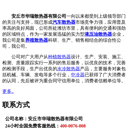
安丘市华瑞散热器有限公司
一向以来都受到上级领导部门
的关注与支持，现已形成
汽车散热器
市场竞争力强，应用普及
率高的良好局面，公司所处潍坊市里，具有便利的交通和强劲
的区域特点，作为一家发展迅猛的实力型
液压油散热器
企业，
我公司是集
养殖散热器
科研、生产、销售相结合的综合性公
司，我公司。
公司对广大用户从
种植散热器
设计、生产、安装、施工、
检测、质量跟踪实行一系列的售后服务，以优良的技术，完善
的检测手段，生产出优良的
水冷散热器
产品，主要服务对象包
括机械、车辆、发电等多个行业，
中冷器
已获得了广大消费者
的认同，先后被评为重合同守信用单位，消费者信赖单位等。
更多..
联系方式
公司名称：安丘市华瑞散热器有限公司
24小时全国免费客服热线：
400-0076-008