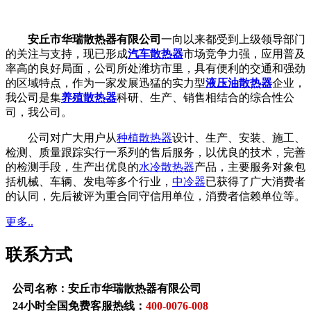
安丘市华瑞散热器有限公司
一向以来都受到上级领导部门
的关注与支持，现已形成
汽车散热器
市场竞争力强，应用普及
率高的良好局面，公司所处潍坊市里，具有便利的交通和强劲
的区域特点，作为一家发展迅猛的实力型
液压油散热器
企业，
我公司是集
养殖散热器
科研、生产、销售相结合的综合性公
司，我公司。
公司对广大用户从
种植散热器
设计、生产、安装、施工、
检测、质量跟踪实行一系列的售后服务，以优良的技术，完善
的检测手段，生产出优良的
水冷散热器
产品，主要服务对象包
括机械、车辆、发电等多个行业，
中冷器
已获得了广大消费者
的认同，先后被评为重合同守信用单位，消费者信赖单位等。
更多..
联系方式
公司名称：安丘市华瑞散热器有限公司
24小时全国免费客服热线：
400-0076-008