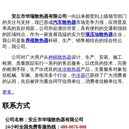
安丘市华瑞散热器有限公司
一向以来都受到上级领导部门
的关注与支持，现已形成
汽车散热器
市场竞争力强，应用普及
率高的良好局面，公司所处潍坊市里，具有便利的交通和强劲
的区域特点，作为一家发展迅猛的实力型
液压油散热器
企业，
我公司是集
养殖散热器
科研、生产、销售相结合的综合性公
司，我公司。
公司对广大用户从
种植散热器
设计、生产、安装、施工、
检测、质量跟踪实行一系列的售后服务，以优良的技术，完善
的检测手段，生产出优良的
水冷散热器
产品，主要服务对象包
括机械、车辆、发电等多个行业，
中冷器
已获得了广大消费者
的认同，先后被评为重合同守信用单位，消费者信赖单位等。
更多..
联系方式
公司名称：安丘市华瑞散热器有限公司
24小时全国免费客服热线：
400-0076-008