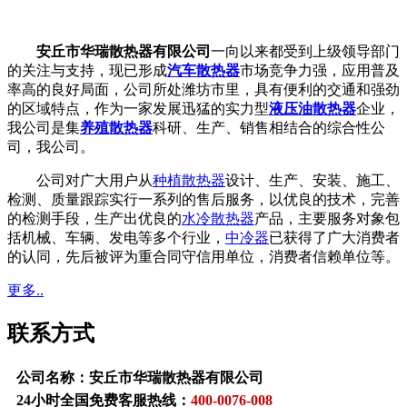
安丘市华瑞散热器有限公司
一向以来都受到上级领导部门
的关注与支持，现已形成
汽车散热器
市场竞争力强，应用普及
率高的良好局面，公司所处潍坊市里，具有便利的交通和强劲
的区域特点，作为一家发展迅猛的实力型
液压油散热器
企业，
我公司是集
养殖散热器
科研、生产、销售相结合的综合性公
司，我公司。
公司对广大用户从
种植散热器
设计、生产、安装、施工、
检测、质量跟踪实行一系列的售后服务，以优良的技术，完善
的检测手段，生产出优良的
水冷散热器
产品，主要服务对象包
括机械、车辆、发电等多个行业，
中冷器
已获得了广大消费者
的认同，先后被评为重合同守信用单位，消费者信赖单位等。
更多..
联系方式
公司名称：安丘市华瑞散热器有限公司
24小时全国免费客服热线：
400-0076-008